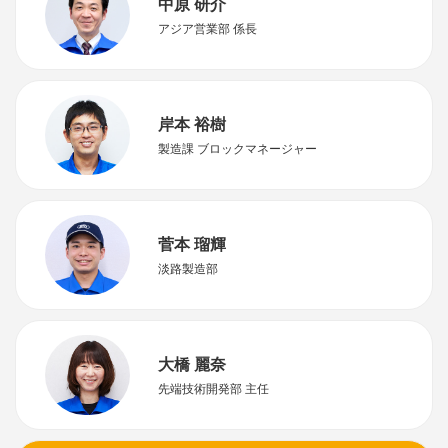
中原 研介
アジア営業部 係長
岸本 裕樹
製造課 ブロックマネージャー
菅本 瑠輝
淡路製造部
大橋 麗奈
先端技術開発部 主任