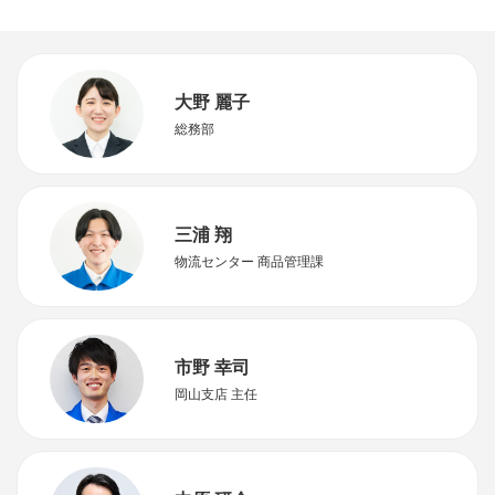
大野 麗子
総務部
三浦 翔
物流センター 商品管理課
市野 幸司
岡山支店 主任